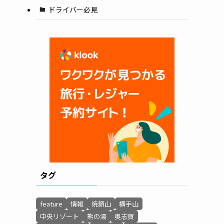
ドライバー必見
タグ
feature
情報
焼額山
横手山
中央リゾート
熊の湯
奥志賀