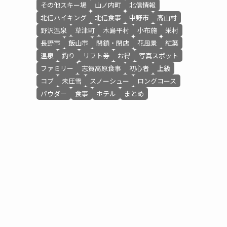
その他スキー場
山ノ内町
北信情報
北信ハイキング
北信食事
中野市
高山村
野沢温泉
草津町
木島平村
小布施
栄村
長野市
飯山市
閉鎖・閉店
花風景
紅葉
温泉
釣り
リフト券
お得
写真スポット
ファミリー
志賀高原食事
初心者
上級
コブ
未圧雪
スノーシュー
ロングコース
パウダー
食事
ホテル
まとめ