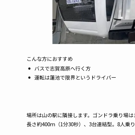
こんな方におすすめ
バスで志賀高原へ行く方
運転は蓮池で限界というドライバー
場所は山の駅に隣接します。ゴンドラ乗り場はまだ
長さ約400ｍ（1分30秒）、3台連結型。8人乗